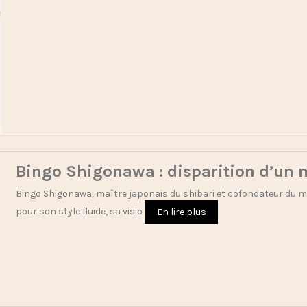
Bingo Shigonawa : disparition d’un 
Bingo Shigonawa, maître japonais du shibari et cofondateur du 
pour son style fluide, sa visio
En lire plus