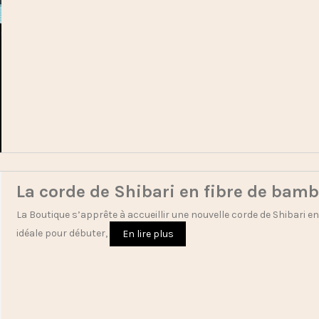
La corde de Shibari en fibre de bam
La Boutique s’apprête à accueillir une nouvelle corde de Shibari en
idéale pour débuter,
En lire plus