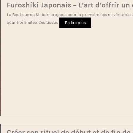
Furoshiki Japonais – L’art d’offrir u
La Boutique du Shibari propose pour la première fois de véritables
quantité limitée. Ces tissus
En lire plus
Créer son rituel de début et de fin d