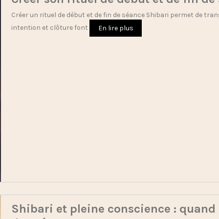
Créer un rituel de début et de fin de séance Shibari permet de t
intention et clôture font
En lire plus
Shibari et pleine conscience : quand