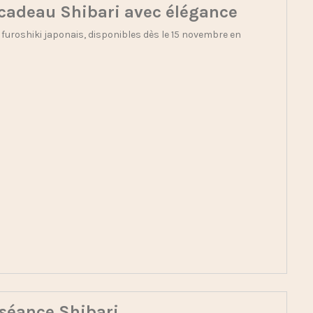
n cadeau Shibari avec élégance
 furoshiki japonais, disponibles dès le 15 novembre en
e séance Shibari