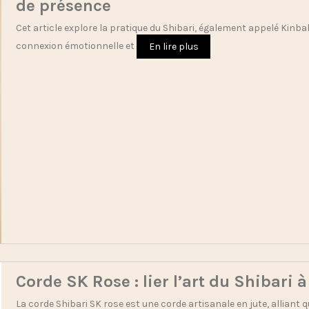
de présence
Cet article explore la pratique du Shibari, également appelé Kinba
connexion émotionnelle et
En lire plus
Corde SK Rose : lier l’art du Shibari 
La corde Shibari SK rose est une corde artisanale en jute, alliant