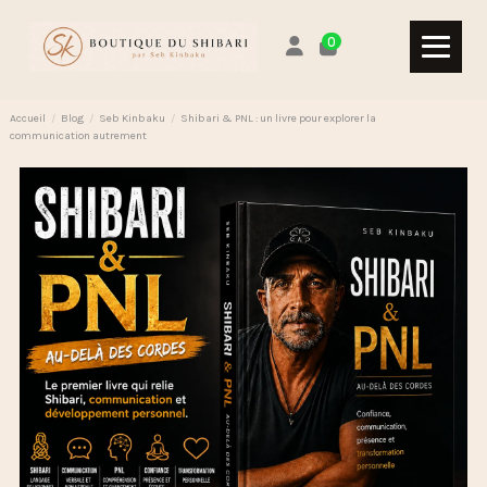
0
Accueil
Blog
Seb Kinbaku
Shibari & PNL : un livre pour explorer la
communication autrement