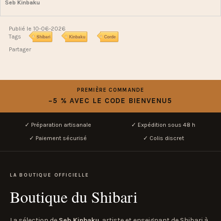
Seb Kinbaku
Publié le 10-06-2026
Tags
Shibari
Kinbaku
Corde
Partager
PREMIÈRE COMMANDE
−5 % AVEC LE CODE BIENVENU5
✓ Préparation artisanale
✓ Expédition sous 48 h
✓ Paiement sécurisé
✓ Colis discret
LA BOUTIQUE OFFICIELLE
Boutique du Shibari
La sélection de
Seb Kinbaku
, artiste et enseignant de Shibari à