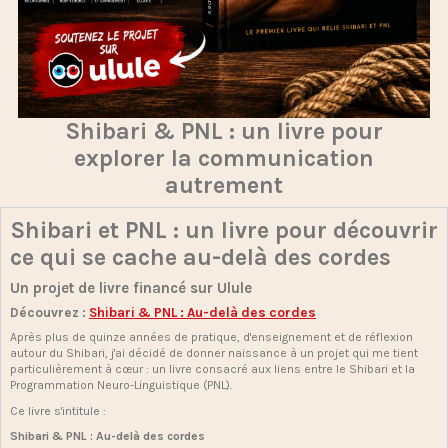
Shibari & PNL : un livre pour
explorer la communication
autrement
Shibari et PNL : un livre pour découvrir
ce qui se cache au-delà des cordes
Un projet de livre financé sur Ulule
Découvrez :
Shibari & PNL : Au-delà des cordes
Après plus de quinze années de pratique, d'enseignement et de réflexion
autour du Shibari, j'ai décidé de donner naissance à un projet qui me tient
particulièrement à cœur : un livre consacré aux liens entre le Shibari et la
Programmation Neuro-Linguistique (PNL).
Ce livre s'intitule :
Shibari & PNL : Au-delà des cordes