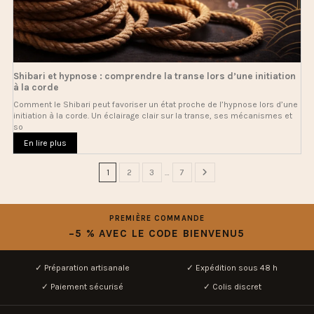
Shibari et hypnose : comprendre la transe lors d’une initiation
à la corde
Comment le Shibari peut favoriser un état proche de l’hypnose lors d’une
initiation à la corde. Un éclairage clair sur la transe, ses mécanismes et
so
En lire plus
1
2
3
…
7
PREMIÈRE COMMANDE
−5 % AVEC LE CODE BIENVENU5
✓ Préparation artisanale
✓ Expédition sous 48 h
✓ Paiement sécurisé
✓ Colis discret