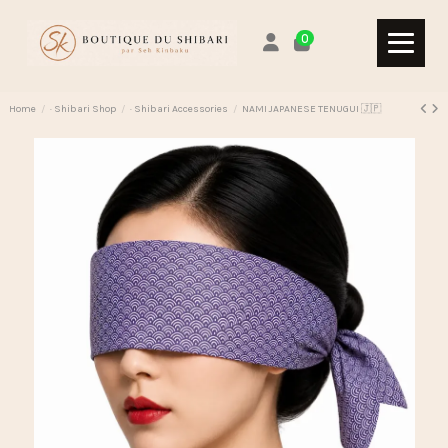
0
Home
· Shibari Shop
· Shibari Accessories
NAMI JAPANESE TENUGUI 🇯🇵