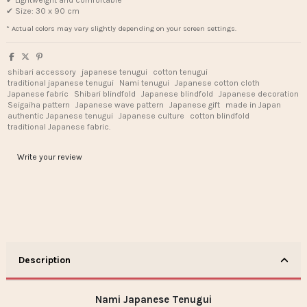
✔ Lightweight and comfortable
✔ Size: 30 x 90 cm
* Actual colors may vary slightly depending on your screen settings.
shibari accessory
japanese tenugui
cotton tenugui
traditional japanese tenugui
Nami tenugui
Japanese cotton cloth
Japanese fabric
Shibari blindfold
Japanese blindfold
Japanese decoration
Seigaiha pattern
Japanese wave pattern
Japanese gift
made in Japan
authentic Japanese tenugui
Japanese culture
cotton blindfold
traditional Japanese fabric.
Write your review
Description
Nami Japanese Tenugui