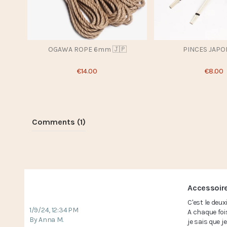
OGAWA ROPE 6mm 🇯🇵
PINCES JAPO
€14.00
€8.00
Comments (1)
Accessoire
C'est le deu
1/9/24, 12:34 PM
A chaque fois
By Anna M.
je sais que j