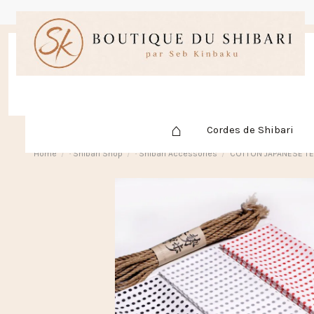
⌂
Cordes de Shibari
Home
· Shibari Shop
· Shibari Accessories
COTTON JAPANESE T