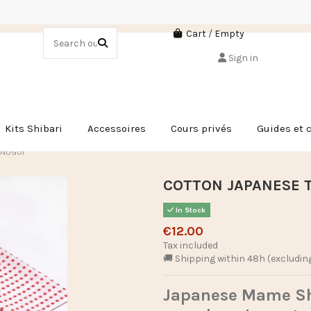
Cart
/
Empty
Sign in
Kits Shibari
Accessoires
Cours privés
Guides et 
ENUGUI
COTTON JAPANESE 
In Stock
€12.00
Tax included
🚚 Shipping within 48h (excludin
Japanese Mame Shi