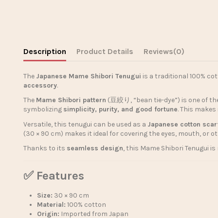
Description
Product Details
Reviews
(0)
The
Japanese Mame Shibori Tenugui
is a traditional 100% co
accessory
.
The
Mame Shibori pattern
(豆絞り, “bean tie-dye”) is one of the
symbolizing
simplicity, purity, and good fortune
. This makes 
Versatile, this tenugui can be used as a
Japanese cotton scar
(30 × 90 cm) makes it ideal for covering the eyes, mouth, or o
Thanks to its
seamless design
, this Mame Shibori Tenugui is
✅ Features
Size:
30 × 90 cm
Material:
100% cotton
Origin:
Imported from Japan