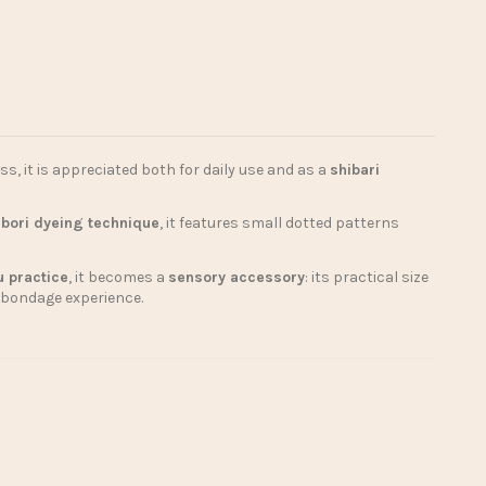
s, it is appreciated both for daily use and as a
shibari
ibori dyeing technique
, it features small dotted patterns
u practice
, it becomes a
sensory accessory
: its practical size
 bondage experience.