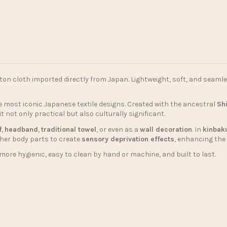
tton cloth imported directly from Japan. Lightweight, soft, and seamles
 most iconic Japanese textile designs. Created with the ancestral
Sh
it not only practical but also culturally significant.
f
,
headband
,
traditional towel
, or even as a
wall decoration
. In
kinbak
ther body parts to create
sensory deprivation effects
, enhancing the
 more hygienic, easy to clean by hand or machine, and built to last.