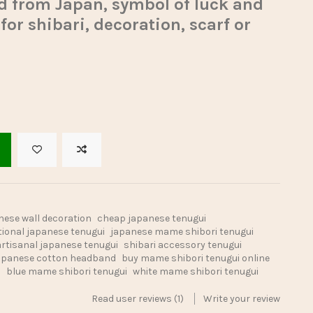
d from Japan, symbol of luck and
 for shibari, decoration, scarf or
nese wall decoration
cheap japanese tenugui
tional japanese tenugui
japanese mame shibori tenugui
artisanal japanese tenugui
shibari accessory tenugui
apanese cotton headband
buy mame shibori tenugui online
g
blue mame shibori tenugui
white mame shibori tenugui
Read user reviews (1)
Write your review