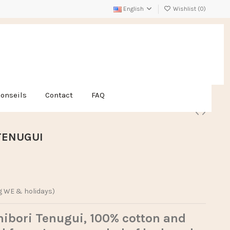
English
Wishlist (
0
)
conseils
Contact
FAQ
TENUGUI
g WE & holidays)
bori Tenugui, 100% cotton and