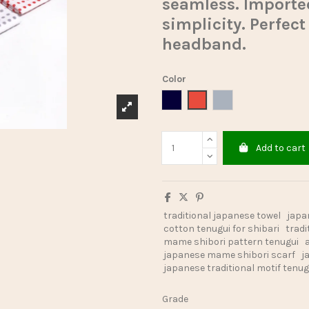
seamless. Importe
simplicity. Perfect
headband.
Color
Bleu Foncé
Red
Gray
Add to cart
traditional japanese towel
japa
cotton tenugui for shibari
tradi
mame shibori pattern tenugui
japanese mame shibori scarf
j
japanese traditional motif tenu
Grade