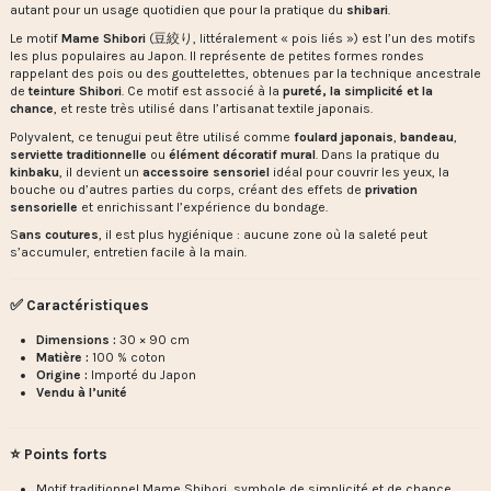
autant pour un usage quotidien que pour la pratique du
shibari
.
Le motif
Mame Shibori
(豆絞り, littéralement « pois liés ») est l’un des motifs
les plus populaires au Japon. Il représente de petites formes rondes
rappelant des pois ou des gouttelettes, obtenues par la technique ancestrale
de
teinture Shibori
. Ce motif est associé à la
pureté, la simplicité et la
chance
, et reste très utilisé dans l’artisanat textile japonais.
Polyvalent, ce tenugui peut être utilisé comme
foulard japonais
,
bandeau
,
serviette traditionnelle
ou
élément décoratif mural
. Dans la pratique du
kinbaku
, il devient un
accessoire sensoriel
idéal pour couvrir les yeux, la
bouche ou d’autres parties du corps, créant des effets de
privation
sensorielle
et enrichissant l’expérience du bondage.
S
ans coutures
, il est plus hygiénique : aucune zone où la saleté peut
s’accumuler, entretien facile à la main.
✅ Caractéristiques
Dimensions :
30 × 90 cm
Matière :
100 % coton
Origine :
Importé du Japon
Vendu à l’unité
⭐ Points forts
Motif traditionnel Mame Shibori, symbole de simplicité et de chance