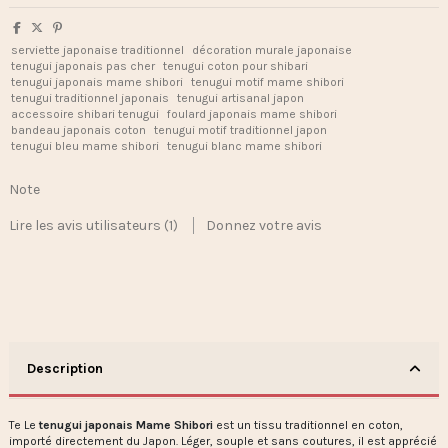
serviette japonaise traditionnel
décoration murale japonaise
tenugui japonais pas cher
tenugui coton pour shibari
tenugui japonais mame shibori
tenugui motif mame shibori
tenugui traditionnel japonais
tenugui artisanal japon
accessoire shibari tenugui
foulard japonais mame shibori
bandeau japonais coton
tenugui motif traditionnel japon
tenugui bleu mame shibori
tenugui blanc mame shibori
Note
Lire les avis utilisateurs (1)
Donnez votre avis
Description
Te Le
tenugui japonais Mame Shibori
est un tissu traditionnel en coton,
importé directement du Japon. Léger, souple et sans coutures, il est apprécié