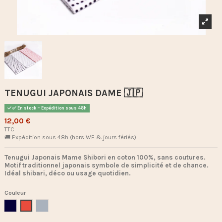
TENUGUI JAPONAIS DAME 🇯🇵
✅ En stock – Expédition sous 48h
12,00 €
TTC
🚚 Expédition sous 48h (hors WE & jours fériés)
Tenugui Japonais Mame Shibori en coton 100%, sans coutures.
Motif traditionnel japonais symbole de simplicité et de chance.
Idéal shibari, déco ou usage quotidien.
Couleur
Bleu Foncé
Rouge
Gris