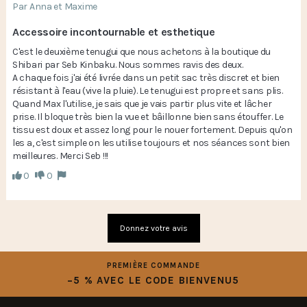
Par Anna et Maxime
Accessoire incontournable et esthetique
C'est le deuxième tenugui que nous achetons à la boutique du 
Shibari par Seb Kinbaku. Nous sommes ravis des deux.

A chaque fois j'ai été livrée dans un petit sac très discret et bien 
résistant à l'eau (vive la pluie). Le tenugui est propre et sans plis. 
Quand Max l'utilise, je sais que je vais partir plus vite et lâcher 
prise. Il bloque très bien la vue et bâillonne bien sans étouffer. Le 
tissu est doux et assez long pour le nouer fortement. Depuis qu'on 
les a, c'est simple on les utilise toujours et nos séances sont bien 
meilleures. Merci Seb !!! 
0
0
Donnez votre avis
PREMIÈRE COMMANDE
−5 % AVEC LE CODE BIENVENU5